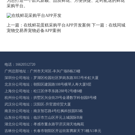
为您打造一个款式新颖、品质鲜花、方便快捷、定时配送的鲜花
采购平台。
上一篇：
在线鲜花蛋糕采购平台APP开发案例
下一篇：
在线同城
宠物交易养宠物必备APP案例
电话：16620512720
广州总部地址：广州市天河区-丰兴广场B栋23楼
深圳分公司地址：罗湖区松园社区笋岗东路3013号长虹大厦
北京分公司地址：朝阳区建国路108号横琴人寿大厦9层
上海分公司地址：松江区伴亭东路288号2号楼6楼
杭州分公司地址：拱墅区兴业街29号金通数字科创园8号楼
武汉分公司地址：汉阳区-升官渡经贸大厦
南京分公司地址：南京智芯路4号红枫科技园B3栋
山东分公司地址：临沂市兰山区开元上城国际B座
湖北分公司地址：孝感市董永路宇济滨湖天地梅苑
吉林分公司地址：长春市朝阳区开运街富腾家天下1幢A1单元