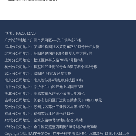
电话：16620512720
广州总部地址：广州市天河区-丰兴广场B栋23楼
深圳分公司地址：罗湖区松园社区笋岗东路3013号长虹大厦
北京分公司地址：朝阳区建国路108号横琴人寿大厦9层
上海分公司地址：松江区伴亭东路288号2号楼6楼
杭州分公司地址：拱墅区兴业街29号金通数字科创园8号楼
武汉分公司地址：汉阳区-升官渡经贸大厦
南京分公司地址：南京智芯路4号红枫科技园B3栋
山东分公司地址：临沂市兰山区开元上城国际B座
湖北分公司地址：孝感市董永路宇济滨湖天地梅苑
吉林分公司地址：长春市朝阳区开运街富腾家天下1幢A1单元
苏州分公司地址：苏州片区苏州工业园区星湖街328号
福建分公司地址：福州市台江区德榜路12号
郑州分公司地址：金水东路80号绿地新都会6号楼
成都分公司地址：金牛区花照壁西顺街318号1栋2单元30层
Copyright ©深圳APP开发公司-红匣子科技
粤ICP备14083821号-12
地图XML
地