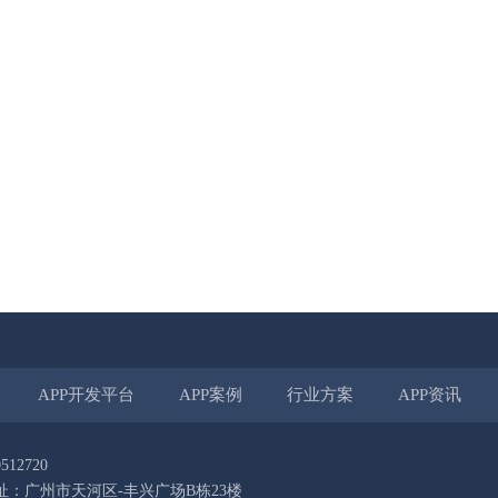
APP开发平台
APP案例
行业方案
APP资讯
512720
址：广州市天河区-丰兴广场B栋23楼