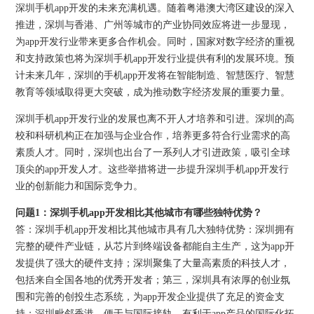
深圳手机app开发的未来充满机遇。随着粤港澳大湾区建设的深入
推进，深圳与香港、广州等城市的产业协同效应将进一步显现，
为app开发行业带来更多合作机会。同时，国家对数字经济的重视
和支持政策也将为深圳手机app开发行业提供有利的发展环境。预
计未来几年，深圳的手机app开发将在智能制造、智慧医疗、智慧
教育等领域取得更大突破，成为推动数字经济发展的重要力量。
深圳手机app开发行业的发展也离不开人才培养和引进。深圳的高
校和科研机构正在加强与企业合作，培养更多符合行业需求的高
素质人才。同时，深圳也出台了一系列人才引进政策，吸引全球
顶尖的app开发人才。这些举措将进一步提升深圳手机app开发行
业的创新能力和国际竞争力。
问题1：深圳手机app开发相比其他城市有哪些独特优势？
答：深圳手机app开发相比其他城市具有几大独特优势：深圳拥有
完整的硬件产业链，从芯片到终端设备都能自主生产，这为app开
发提供了强大的硬件支持；深圳聚集了大量高素质的科技人才，
包括来自全国各地的优秀开发者；第三，深圳具有浓厚的创业氛
围和完善的创投生态系统，为app开发企业提供了充足的资金支
持；深圳毗邻香港，便于与国际接轨，有利于app产品的国际化拓