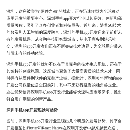
深圳，这座被誉为"硬件之都"的城市，正在迅速转型为全球移动
应用开发的重要中心。深圳手机app开发行业以其高效、创新和高
质量著称，吸引了众多创业者和科技巨头。近年来，随着5G技术
的普及和人工智能的深度融合，深圳的手机app开发迎来了前所未
有的发展机遇。从金融科技到智慧城市，从电子商务到娱乐社
交，深圳的app开发者们正在不断突破技术边界，为全球用户带来
前所未有的移动体验。
深圳手机app开发的优势不仅在于其完善的技术生态系统，还在于
其独特的创业氛围。这座城市聚集了大量高素质的技术人才，同
时拥有从硬件到软件的完整产业链。据统计，深圳每年新增的
app
开发公司
数量位居全国前列，其中不乏获得融资的独角兽企业。
这些优势使得深圳手机app开发行业能够快速响应市场需求，推出
符合用户期望的创新产品。
深圳手机app开发现状与趋势
当前，深圳手机app开发行业呈现出几个明显的发展趋势。跨平台
开发框架如Flutter和React Native在深圳开发者中越来越受欢迎，