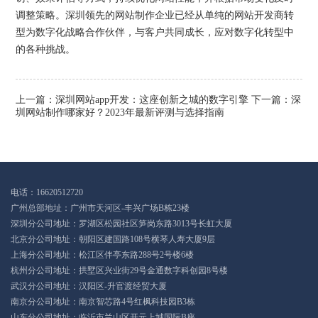
调整策略。深圳领先的网站制作企业已经从单纯的网站开发商转
型为数字化战略合作伙伴，与客户共同成长，应对数字化转型中
的各种挑战。
上一篇：
深圳网站app开发：这座创新之城的数字引擎
下一篇：
深
圳网站制作哪家好？2023年最新评测与选择指南
电话：16620512720
广州总部地址：广州市天河区-丰兴广场B栋23楼
深圳分公司地址：罗湖区松园社区笋岗东路3013号长虹大厦
北京分公司地址：朝阳区建国路108号横琴人寿大厦9层
上海分公司地址：松江区伴亭东路288号2号楼6楼
杭州分公司地址：拱墅区兴业街29号金通数字科创园8号楼
武汉分公司地址：汉阳区-升官渡经贸大厦
南京分公司地址：南京智芯路4号红枫科技园B3栋
山东分公司地址：临沂市兰山区开元上城国际B座