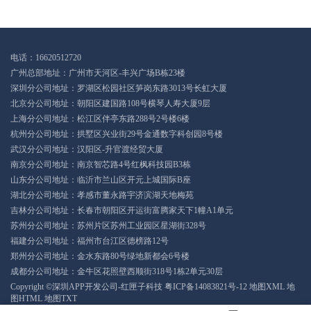
电话：16620512720
广州总部地址：广州市天河区-丰兴广场B栋23楼
深圳分公司地址：罗湖区松园社区笋岗东路3013号长虹大厦
北京分公司地址：朝阳区建国路108号横琴人寿大厦9层
上海分公司地址：松江区伴亭东路288号2号楼6楼
杭州分公司地址：拱墅区兴业街29号金通数字科创园8号楼
武汉分公司地址：汉阳区-升官渡经贸大厦
南京分公司地址：南京智芯路4号红枫科技园B3栋
山东分公司地址：临沂市兰山区开元上城国际B座
湖北分公司地址：孝感市董永路宇济滨湖天地梅苑
吉林分公司地址：长春市朝阳区开运街富腾家天下1幢A1单元
苏州分公司地址：苏州片区苏州工业园区星湖街328号
福建分公司地址：福州市台江区德榜路12号
郑州分公司地址：金水东路80号绿地新都会6号楼
成都分公司地址：金牛区花照壁西顺街318号1栋2单元30层
Copyright ©深圳APP开发公司-红匣子科技
粤ICP备14083821号-12
地图XML
地
图HTML
地图TXT